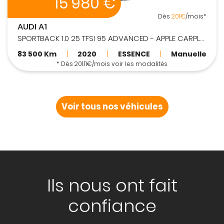
14 980 €
Dès
189€
/mois*
VOLKSWAGEN GOLF
2.0L TDI 150ch BLUEMOTION CONFORTLINE
97 500 Km
|
2013
|
DIESEL
|
Manuelle
* Dès 188.52€/mois voir les modalités
Voir tous nos véhicules
Ils nous ont fait
confiance